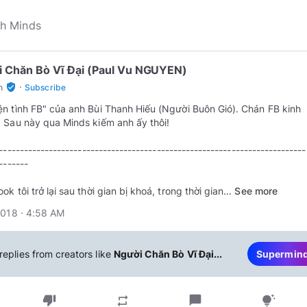
 Chăn Bò Vĩ Đại (Paul Vu NGUYEN)
·
verified_user
n
Subscribe
n tình FB" của anh Bùi Thanh Hiếu (Người Buôn Gió). Chán FB kinh
 Sau này qua Minds kiếm anh ấy thôi!
--------------------------------------------------------------------------
-------
k tôi trở lại sau thời gian bị khoá, trong thời gian...
See more
2018 · 4:58 AM
replies from creators like
Người Chăn Bò Vĩ Đại...
Supermin
thumb_down
chat_bubble
repeat
tips_and_updates