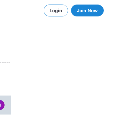
Login
Join Now
------
d