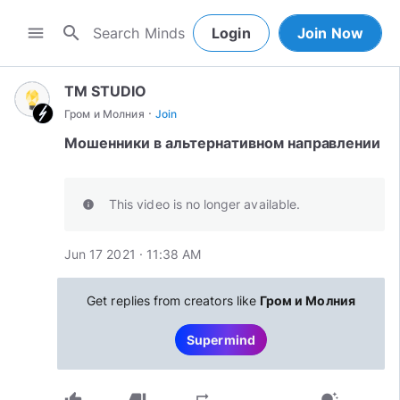
search
menu
Login
Join Now
TM STUDIO
·
Гром и Молния
Join
Мошенники в альтернативном направлении
This video is no longer available.
info
Jun 17 2021 · 11:38 AM
Get replies from creators like
Гром и Молния
Supermind