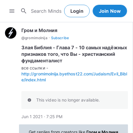
search
menu
Login
Join Now
Гром и Молния
·
@
gromimolnija
Subscribe
Злая Библия - Глава 7 - 10 самых надёжных
признаков того, что Вы - христианский
фундаменталист
все ссылки -
http://gromimolnija.byethost22.com/Judaism/Evil_Bibl
e/index.html
This video is no longer available.
info
Jun 1 2021 · 7:25 PM
Get replies from creators like
Гром и Молния