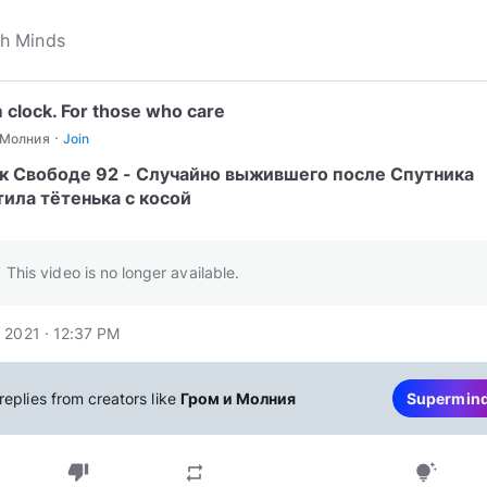
 clock. For those who care
·
 Молния
Join
 к Свободе 92 - Случайно выжившего после Спутника
ила тётенька с косой
This video is no longer available.
 2021 · 12:37 PM
replies from creators like
Гром и Молния
Supermin
thumb_down
repeat
tips_and_updates