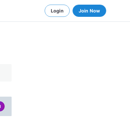
Login
Join Now
d