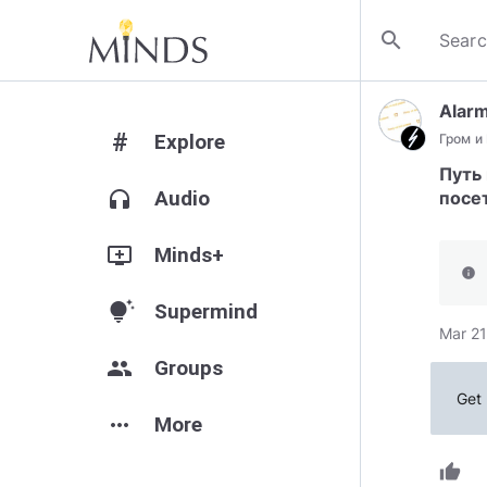
search
Alarm
#
Explore
Гром и
Путь
headphones
Audio
посет
add_to_queue
Minds+
info
tips_and_updates
Supermind
Mar 21
group
Groups
Get 
more_horiz
More
thumb_up