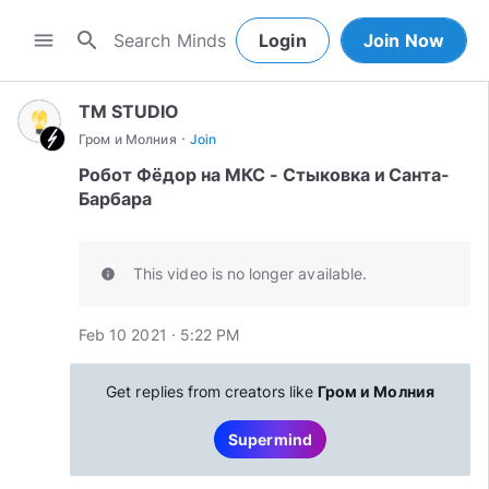
search
menu
Login
Join Now
TM STUDIO
·
Гром и Молния
Join
Робот Фёдор на МКС - Стыковка и Санта-
Барбара
This video is no longer available.
info
Feb 10 2021 · 5:22 PM
Get replies from creators like
Гром и Молния
Supermind