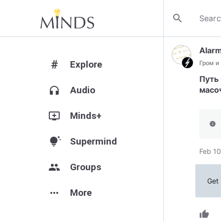
search
Alarm
#
Explore
Гром и
Путь 
headphones
Audio
масо
add_to_queue
Minds+
info
tips_and_updates
Supermind
Feb 10
group
Groups
Get 
more_horiz
More
thumb_up