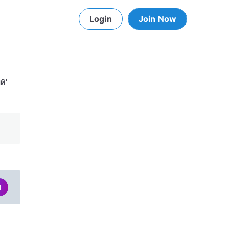
Login
Join Now
й'
d