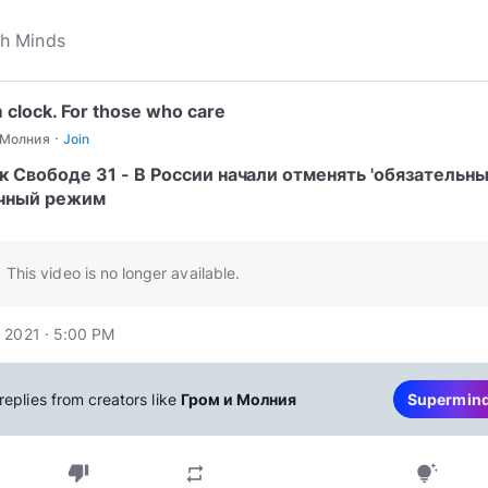
 clock. For those who care
·
 Молния
Join
к Свободе 31 - В России начали отменять 'обязательны
чный режим
This video is no longer available.
 2021 · 5:00 PM
replies from creators like
Гром и Молния
Supermin
thumb_down
repeat
tips_and_updates