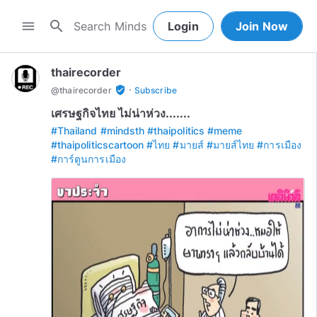
search
menu
Login
Join Now
thairecorder
·
verified_user
@
thairecorder
Subscribe
เศรษฐกิจไทย ไม่น่าห่วง.......
#Thailand
#mindsth
#thaipolitics
#meme
#thaipoliticscartoon
#ไทย
#มายส์
#มายส์ไทย
#การเมือง
#การ์ตูนการเมือง