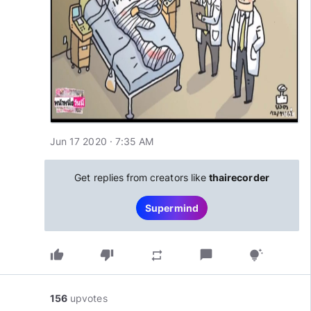
Jun 17 2020 · 7:35 AM
Get replies from creators like
thairecorder
Supermind
thumb_up
thumb_down
chat_bubble
repeat
tips_and_updates
156
upvotes