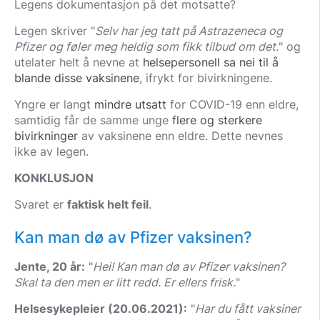
Legens dokumentasjon på det motsatte?
Legen skriver "
Selv har jeg tatt på Astrazeneca og
Pfizer og føler meg heldig som fikk tilbud om det.
" og
utelater helt å nevne at
helsepersonell sa nei til å
blande disse vaksinene
, ifrykt for bivirkningene.
Yngre er langt
mindre utsatt
for COVID-19 enn eldre,
samtidig får de samme unge
flere og sterkere
bivirkninger
av vaksinene enn eldre. Dette nevnes
ikke av legen.
KONKLUSJON
Svaret er
faktisk helt feil
.
Kan man dø av Pfizer vaksinen?
Jente, 20 år:
"
Hei! Kan man dø av Pfizer vaksinen?
Skal ta den men er litt redd. Er ellers frisk.
"
Helsesykepleier (20.06.2021):
"
Har du fått vaksiner