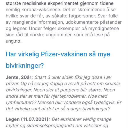
største medisinske eksperimentet gjennom tidene
,
nemlig korona-vaksinene. Det er skremmende å se
hvilke svar de får, av såkalte fagpersoner. Svar fulle
av manglende informasjon, udokumenterte påstander
og løgner. Under følger eksempler på myndighetene
sine råd til norske ungdommer, som er å lese på
ung.no
.
Har virkelig Pfizer-vaksinen så mye
bivirkninger?
Jente, 20år:
Snart 3 uker siden fikk jeg dose 1 av
pfizer. Og nå ser jeg daglig overalt på nett om skumle
bivirkninger. Noen sier at puppene blir større. Noen
andre sier at man får hjerteproblemer. Noe med
lymfeknuter?? Mensen blir vondere også tydeligvis. Er
det virkelig sant at det er så mange bivirkninger?
Legen (11.07.2021):
Det eksisterer veldig mange
myter og skremselspropaganda om vaksiner og