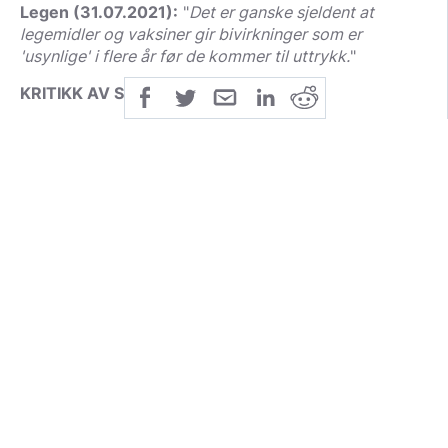
Legen (31.07.2021):
"
Det er ganske sjeldent at
legemidler og vaksiner gir bivirkninger som er
'usynlige' i flere år før de kommer til uttrykk.
"
KRITIKK AV SVARET
Under forrige pandemi, svineinfluensapandemien i
2009, hvor
32 personer døde
, ble
rundt 45 %
av
befolkningen vaksinerte. I etterkant kom det frem at
10 døde
som følge av vaksinene, flere hundre fikk
alvorlige bivirkninger og det ble utbetalt
mange
hundre millioner
kroner i pasientskadeerstatning. Det
er også viktig å nevne at det ble
avdekket tette bånd
mellom legemiddelindustrien og WHO. Vi vet også at
norske politikere er bundet av forpliktelser gjennom
finansiering av vaksiner via Gavi
, som sannsynligvis
påvirker deres vilje til å vaksinere befolkningen.
Pfizer, som står bak én av koronavaksinene, står
også bak medisinen Chantix. Chantix er en pille som
skal hjelpe personer med å slutte å røyke. Medisinen