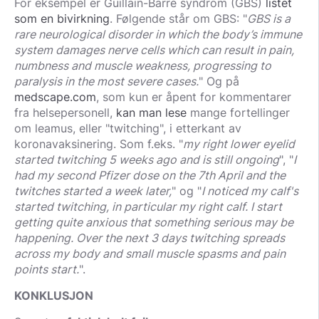
For eksempel er Guillain-Barré syndrom (GBS)
listet
som en bivirkning
. Følgende står om GBS: "
GBS is a
rare neurological disorder in which the body’s immune
system damages nerve cells which can result in pain,
numbness and muscle weakness, progressing to
paralysis in the most severe cases.
" Og på
medscape.com
, som kun er åpent for kommentarer
fra helsepersonell,
kan man lese
mange fortellinger
om leamus, eller "twitching", i etterkant av
koronavaksinering. Som f.eks. "
my right lower eyelid
started twitching 5 weeks ago and is still ongoing
", "
I
had my second Pfizer dose on the 7th April and the
twitches started a week later,
" og "
I noticed my calf's
started twitching, in particular my right calf. I start
getting quite anxious that something serious may be
happening. Over the next 3 days twitching spreads
across my body and small muscle spasms and pain
points start.
".
KONKLUSJON