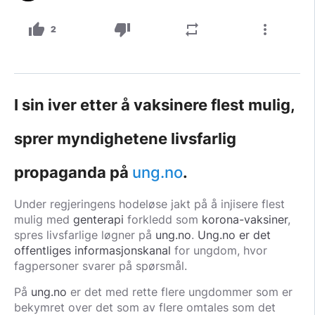
thumb_up
thumb_down
repeat
more_vert
2
I sin iver etter å vaksinere flest mulig,
sprer myndighetene livsfarlig
propaganda på
ung.no
.
Under regjeringens hodeløse jakt på å injisere flest
mulig med
genterapi
forkledd som
korona-vaksiner
,
spres livsfarlige løgner på
ung.no
.
Ung.no er det
offentliges informasjonskanal
for ungdom, hvor
fagpersoner svarer på spørsmål.
På
ung.no
er det med rette flere ungdommer som er
bekymret over det som av flere omtales som det