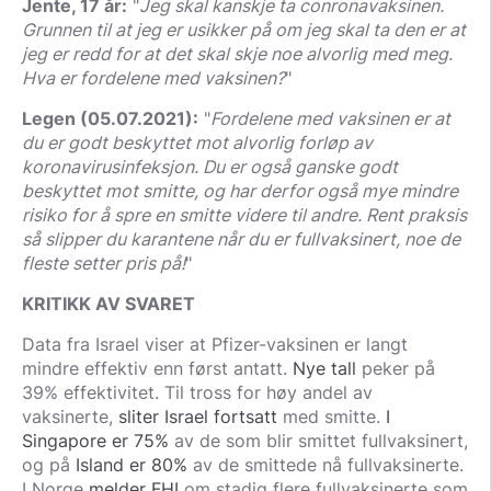
Jente, 17 år:
"
Jeg skal kanskje ta conronavaksinen.
Grunnen til at jeg er usikker på om jeg skal ta den er at
jeg er redd for at det skal skje noe alvorlig med meg.
Hva er fordelene med vaksinen?
"
Legen (05.07.2021):
"
Fordelene med vaksinen er at
du er godt beskyttet mot alvorlig forløp av
koronavirusinfeksjon. Du er også ganske godt
beskyttet mot smitte, og har derfor også mye mindre
risiko for å spre en smitte videre til andre. Rent praksis
så slipper du karantene når du er fullvaksinert, noe de
fleste setter pris på!
"
KRITIKK AV SVARET
Data fra Israel viser at Pfizer-vaksinen er langt
mindre effektiv enn først antatt.
Nye tall
peker på
39% effektivitet. Til tross for høy andel av
vaksinerte,
sliter Israel fortsatt
med smitte.
I
Singapore er 75%
av de som blir smittet fullvaksinert,
og på
Island er 80%
av de smittede nå fullvaksinerte.
I Norge
melder FHI
om stadig flere fullvaksinerte som