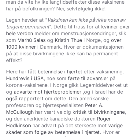
man da vite hvilke langtidseffekter disse vaksinene
har på befolkningen? Nei, selvfølgelig ikke!
Legen hevder at "
Vaksinen kan ikke påvirke noen av
tingene permanent
". Dette til tross for at
kvinner over
hele verden
melder om menstruasjonsendringer, slik
som
Marhú Salas
og
Kristin Thue
i Norge, og
over
1000 kvinner
i Danmark. Hvor er dokumentasjonen
på at disse bivirkningene ikke kan ha permanent
effekt?
Flere har fått
betennelse i hjertet
etter vaksinering.
Hundrevis i USA
, noe som
førte til advarsler
på
korona-vaksinene. I Norge gikk Legemiddelverket ut
og
advarte mot hjerteproblemer
,og i Israel har de
også rapportert
om dette. Den amerikanske
professoren og hjertespesialisten
Peter A.
McCullough
har vært veldig
kritisk til bivirkningene
,
og den anerkjente kanadiske doktoren
Roger
Hodkinson
har advart på det sterkeste mot
varige
skader som følge av betennelse i hjertet
. Hvor er