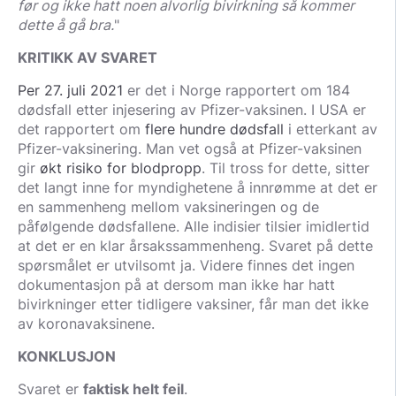
før og ikke hatt noen alvorlig bivirkning så kommer
dette å gå bra.
"
KRITIKK AV SVARET
Per 27. juli 2021
er det i Norge rapportert om 184
dødsfall etter injesering av Pfizer-vaksinen. I USA er
det rapportert om
flere hundre dødsfall
i etterkant av
Pfizer-vaksinering. Man vet også at Pfizer-vaksinen
gir
økt risiko for blodpropp
. Til tross for dette, sitter
det langt inne for myndighetene å innrømme at det er
en sammenheng mellom vaksineringen og de
påfølgende dødsfallene. Alle indisier tilsier imidlertid
at det er en klar årsakssammenheng. Svaret på dette
spørsmålet er utvilsomt ja. Videre finnes det ingen
dokumentasjon på at dersom man ikke har hatt
bivirkninger etter tidligere vaksiner, får man det ikke
av koronavaksinene.
KONKLUSJON
Svaret er
faktisk helt feil
.