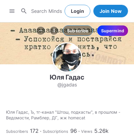
search
menu
Login
Join Now
Subscribe
Supermind
more_horiz
attach_money
Юля Гадас
@jgadas
Юля Гадас, Ъ, тг-канал "Штош, подкасты", в прошлом -
Ведомости, Рамблер, ДГ, жж homecat
172
96
5.26k
Subscribers
Subscriptions
Views