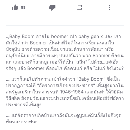
thumb_up
thumb_down
repeat
more_vert
58
...ฺBaby Boom อาจไม่ boomer เท่า baby gen x และ เรา
มักใช้คำว่า Boomer เป็นคำที่ไม่ดีในการเรียกคนแก่ใน
ปัจจุบัน อาจด้วยความเฉื่อยชาและต้านการพัฒนา หรือ
อนุรักษ์นิยม อาจมีการงงๆ ปนเปกันว่า พวก Boomer คือคน
แก่ และบางทีก็ลากบูมเมอร์ให้เป็น "สลิ่ม" ไปด้วย...แต่เอ๊ะ
จริงๆ แล้ว Boomer คืออะไร คือคนแก่ หรือ ไม่แก่ ยังไงวะ?
......เราก็เลยไปทำความเข้าใจคำว่า "Baby Boom" ซึ่งเป็น
ปรากฏการณ์ที่ "อัตราการเกิดของประชากร" เพิ่มสูงมากใน
สหรัฐอเมริกาในทศวรรษที่ 1946-1964 และมันทำให้วิธีคิด
วิธีผลิต สังคมวัฒนธรรมประเทศนี้ขยับเคลื่อนเพื่อเสิร์ฟอัตรา
ประชากรที่เพิ่มสูง
.....แต่อัตราการเกิดบ้านเราถึงมันจะดูบูมแต่มันก็ยังไม่ถึงจุด
พีคของกราฟนะ