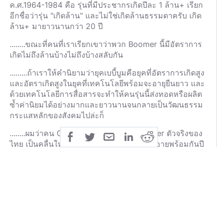
ค.ศ.1964-1984 คือ รุ่นที่มีประชากรเกิดปีละ 1 ล้าน+ เรียก
อีกชื่อว่ารุ่น "เกิดล้าน" และไม่ใช่เกิดล้านธรรมดาครับ เกิด
ล้าน+ มายาวนานกว่า 20 ปี
........ขณะที่คนที่เราเรียกเขาว่าพวก Boomer นี้มีอัตราการ
เกิดไม่ถึงล้านบ้างไม่ถึงบ้างสลับกัน
.........ถ้าเราให้คำนิยามว่ายุคเบบี้บูมคือยุคที่อัตราการเกิดสูง
และอัตราเกิดสูงในยุคที่เทคโนโลยีพร้อมจะอายุยืนยาว และ
ด้วยเทคโนโลยีการสื่อสารจะทำให้คนรุ่นนี้ส่งทอดหรือผลิต
ซ้ำค่านิยมได้อย่างมากและยาวนานจนกลายเป็นวัฒนธรรม
กระแสหลักของสังคมไปล่ะก็
........ผมว่าคน Gen ล้าน+ นี่แหละ คือ Boomer ตัวจริงของ
ไทย เป็นคลื่นใหญ่มากเมื่อคนรุ่นนี้จะเกษียณอายุพร้อมกันปี
ละ 1 ล้านคน (ถ้าคิดในแง่ดี) ยาวนานต่อเนื่องถึง 20 ปี
.........อย่างไรก็ตามในวิธีคิดนี้ Thai Boomer จึงยังไม่ใช่คน
แก่ถ้าคนแก่คือ 60+ และหากเรามองตรรกะอะไรที่ไม่ทัน
สมัยของคนแก่ปัจจุบันว่า คือ "ไอ้พวก Boomer ก็เป็นอย่าง
งั้นอย่างนี้" แสดงว่า มึงอาจไม่ได้มีปัญหากับ Boomer มึงมี
ปัญหากับคนแก่หรือความแก่ นั่นอาจเป็นอคติที่ต้องปรับ