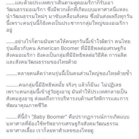
.......และด้วยประเทศเราเดินตามตูดอเมริกาก็รับเอา
วัฒนธรรมอเมริกา ซึ่งมีพวกเด็กที่เกิดแบบมหาศาลนี่แหละ
นำวัฒนธรรมใหม่ๆ มาขับเคลื่อนสังคม ซึ่งมันส่งผลถึงทุกวัน
นี้เพราะคนรุ่นนี้ก็ยังคงเป็นประชากรกลุ่มใหญ่ของอเมริกา
อยู่
.......อย่างไรก็ตามมันพาลให้คนทุกวันนี้เข้าใจผิดว่า คนไทย
รุ่นเดียวกับคน American Boomer ที่มีอิธิพลต่อเศรษฐกิจ
สังคมอเมริกา ยังคงเป็นกลุ่มที่มีอิทธิพลต่อวิธีคิด การผลิต
และสังคมวัฒนธรรมของไทยด้วย
.........หลายคนคิดว่าคนรุ่นนี้เป็นคนส่วนใหญ่ของไทยด้วยซ้ำ
..........คนกลุ่มนี้มีอิทธิพลมั้ย จริงๆ แล้วก็มีนะ ไม่ปฏิเสธ
เพราะคนกลุ่มนี้เข้าสู่วัยสูงอายุ มันทำให้ประเทศกลายเป็น
สังคมสูงอายุ ส่งผลถึงการบริหารงบด้านสวัสดิการและการ
พัฒนาคุณภาพชีวิต
.........ที่นี้ถ้า "ฺBaby Boomer" คือปรากฏการณ์การเกิดแบบ
มหาศาลที่ต้องใช้ทรัพยากรเศรษฐกิจสังคมวัฒนธรรม
มหาศาลเลี้ยง เราก็ลยหาตัวเลขของไทยดู