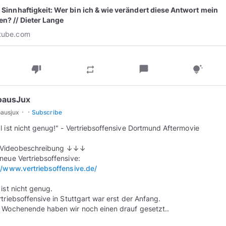
| Sinnhaftigkeit: Wer bin ich & wie verändert diese Antwort mein
en? // Dieter Lange
tube.com
thumb_down
chat_bubble
repeat
tips_and_updates
oausJux
·
·
oausjux
Subscribe
l ist nicht genug!" - Vertriebsoffensive Dortmund Aftermovie
ideobeschreibung ↓↓↓
//www.vertriebsoffensive.de/
 ist nicht genug.
rtriebsoffensive in Stuttgart war erst der Anfang.
 Wochenende haben wir noch einen drauf gesetzt..