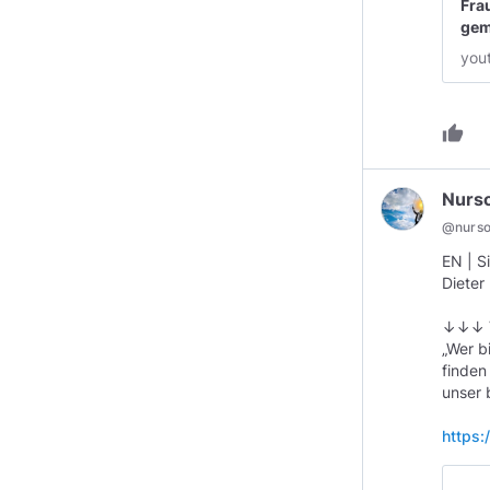
Fra
gem
you
thumb_up
Nurs
@
nurs
EN | S
Dieter
↓↓↓ V
„Wer b
finden
unser 
https