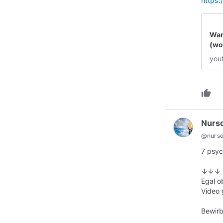
https
War
(wo
you
thumb_up
Nurs
@
nurs
7 psyc
↓↓↓ V
Egal ob
Video 
Bewirb