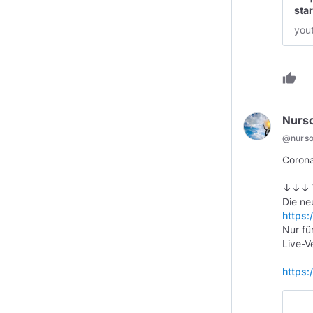
star
you
thumb_up
Nurs
@
nurs
Corona
↓↓↓ V
https:
Nur fü
Live-V
https