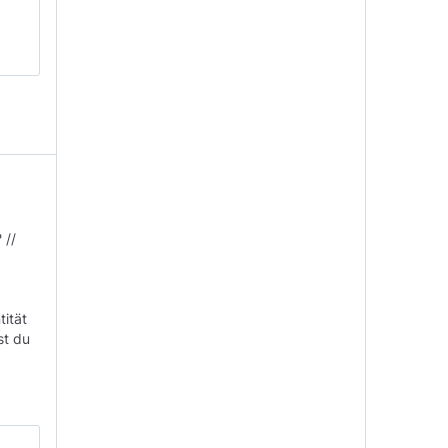
 //
tität
st du