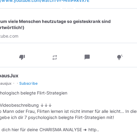
://www.youtube.com/watch?v=-HhhPAkvX7E
play_circle_outline
um viele Menschen heutzutage so geisteskrank sind
rtwörtlich!)
tube.com
thumb_down
chat_bubble
repeat
tips_and_updates
oausJux
·
·
oausjux
Subscribe
hologisch belegte Flirt-Strategien
ideobeschreibung ↓↓↓
 Mann oder Frau, Flirten lernen ist nicht immer für alle leicht... In d
gebe ich dir 7 psychologisch belegte Flirt-Strategien mit!
 dich hier für deine CHARISMA ANALYSE ➜ http..