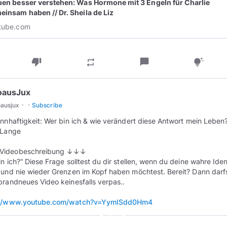
uen besser verstehen: Was Hormone mit 3 Engeln für Charlie
einsam haben // Dr. Sheila de Liz
tube.com
thumb_down
chat_bubble
repeat
tips_and_updates
oausJux
·
·
oausjux
Subscribe
innhaftigkeit: Wer bin ich & wie verändert diese Antwort mein Leben?
 Lange
ideobeschreibung ↓↓↓
in ich?“ Diese Frage solltest du dir stellen, wenn du deine wahre Iden
 und nie wieder Grenzen im Kopf haben möchtest. Bereit? Dann darf
brandneues Video keinesfalls verpas..
://www.youtube.com/watch?v=YymISdd0Hm4
play_circle_outline