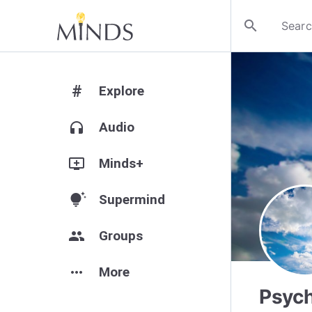
search
#
Explore
headphones
Audio
add_to_queue
Minds+
tips_and_updates
Supermind
group
Groups
more_horiz
More
Psycho