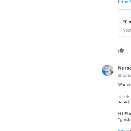
https
"Ei
you
thumb_up
Nurs
@
nurs
Warum 
↓↓↓ V
► 🔥𝗧𝗿
𝗛𝗶 𝗙
"geiste