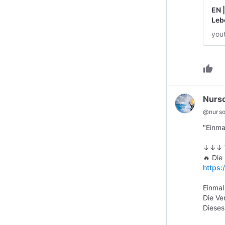
EN 
Leb
you
thumb_up
Nurs
@
nurs
"Einma
↓↓↓ V
https:
Einmal
Die Ve
Dieses