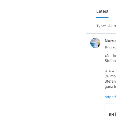
Latest
Type:
All
Nurs
@
nurs
EN | I
Stefan
↓↓↓ V
Du möc
Stefan
ganz l
https
EN 