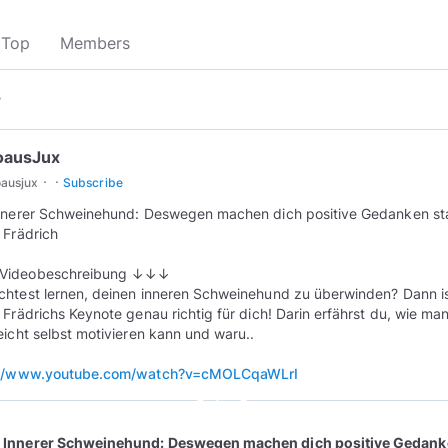
Top
Members
▾
oausJux
·
·
oausjux
Subscribe
nnerer Schweinehund: Deswegen machen dich positive Gedanken sta
 Frädrich
ideobeschreibung ↓↓↓
htest lernen, deinen inneren Schweinehund zu überwinden? Dann is
 Frädrichs Keynote genau richtig für dich! Darin erfährst du, wie man
eicht selbst motivieren kann und waru..
://www.youtube.com/watch?v=cMOLCqaWLrI
play_circle_outline
| Innerer Schweinehund: Deswegen machen dich positive Gedan