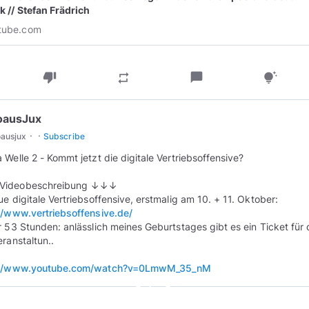
k // Stefan Frädrich
tube.com
thumb_down
chat_bubble
repeat
tips_and_updates
oausJux
·
·
oausjux
Subscribe
 Welle 2 - Kommt jetzt die digitale Vertriebsoffensive?
ideobeschreibung ↓↓↓
//www.vertriebsoffensive.de/
r 53 Stunden: anlässlich meines Geburtstages gibt es ein Ticket für 
eranstaltun..
://www.youtube.com/watch?v=0LmwM_35_nM
play_circle_outline