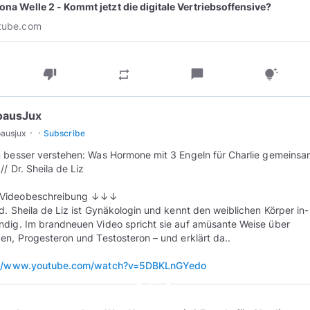
ona Welle 2 - Kommt jetzt die digitale Vertriebsoffensive?
tube.com
thumb_down
chat_bubble
repeat
tips_and_updates
oausJux
·
·
oausjux
Subscribe
 besser verstehen: Was Hormone mit 3 Engeln für Charlie gemeinsa
// Dr. Sheila de Liz
ideobeschreibung ↓↓↓
d. Sheila de Liz ist Gynäkologin und kennt den weiblichen Körper in
dig. Im brandneuen Video spricht sie auf amüsante Weise über
en, Progesteron und Testosteron – und erklärt da..
://www.youtube.com/watch?v=5DBKLnGYedo
play_circle_outline