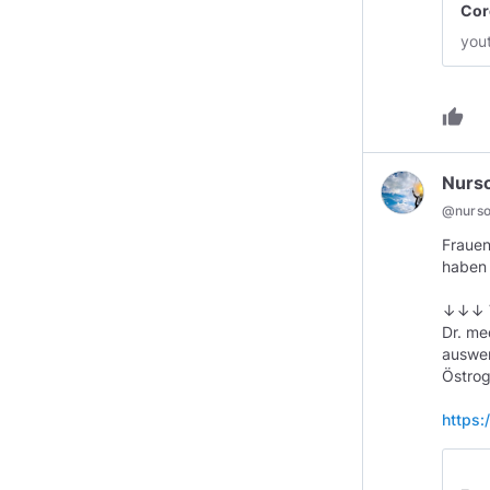
Cor
you
thumb_up
Nurs
@
nurs
Frauen
haben 
↓↓↓ V
Dr. me
auswen
Östrog
https