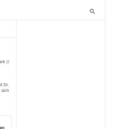
search
rk //
t Dr.
 sich
ken