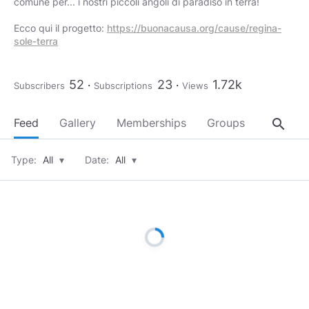
comune per... i nostri piccoli angoli di paradiso in terra!
Ecco qui il progetto:
https://buonacausa.org/cause/regina-
sole-terra
52
23
1.72k
Subscribers
Subscriptions
Views
search
Feed
Gallery
Memberships
Groups
About
Type:
All
▾
Date:
All
▾