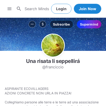
search
menu
Login
Join Now
Subscribe
Supermind
more_horiz
attach_money
Una risata li seppellirá
@franciccio
ASPIRANTE ECOVILLAGERS
AZIONI CONCRETE NON URLA IN PIAZZA!
Colleghiamo persone alle terre e le terre ad una associazione