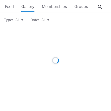
search
Feed
Gallery
Memberships
Groups
About
Type:
All
▾
Date:
All
▾