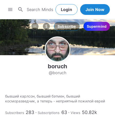
search
menu
Login
Join Now
Subscribe
Supermind
more_horiz
attach_money
boruch
@boruch
бывший карлсон, бывший бэтмен, бывший
косморазведчик, а теперь - неприятный пожилой еврей
283
63
50.82k
Subscribers
Subscriptions
Views