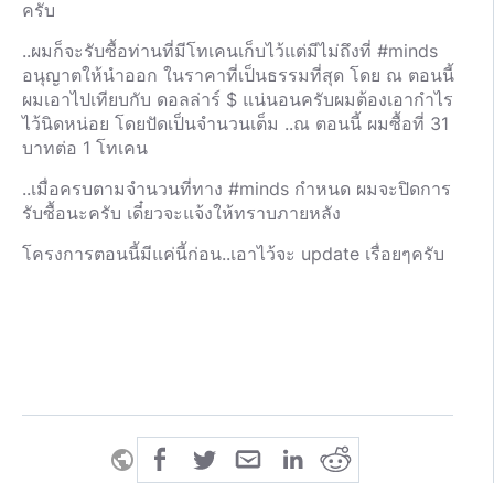
ครับ
..ผมก็จะรับซื้อท่านที่มีโทเคนเก็บไว้แต่มีไม่ถึงที่ #minds
อนุญาตให้นำออก ในราคาที่เป็นธรรมที่สุด โดย ณ ตอนนี้
ผมเอาไปเทียบกับ ดอลล่าร์ $ แน่นอนครับผมต้องเอากำไร
ไว้นิดหน่อย โดยปัดเป็นจำนวนเต็ม ..ณ ตอนนี้ ผมซื้อที่ 31
บาทต่อ 1 โทเคน
..เมื่อครบตามจำนวนที่ทาง #minds กำหนด ผมจะปิดการ
รับซื้อนะครับ เดี๋ยวจะแจ้งให้ทราบภายหลัง
โครงการตอนนี้มีแค่นี้ก่อน..เอาไว้จะ update เรื่อยๆครับ
public
share
all-rights-reserved
SHARE