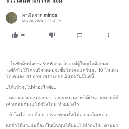
รีวิว เส้นทางการทำเงิน
หาเงินจาก minds
May 28, 2020, 2:23:17 PM
thumb_up
thumb_down
repeat
more_vert
90
....ในขั้นต้นนี่จะขอรับบริจาค ถ้าจะมีผู้ใหญ่ใจดีอ่ะนะ
แต่ถ้าไม่มีใครบริจาคผมจะซื้อโทเคนแค่วันละ 10 โทเคน
โทเคนละ 31 บาท เพราะยอดเงินต่อวันมีแค่นี้
..ได้แล้วจะไปทำอะไรต่อ..
...ผมจะลองถอนออกมา..ว่ากระบวนการได้เงินจากมายด์ที่
เค้าเคลมกันน่ะได้จริงไหม ทำอย่างไร
...ถ้าไม่ได้..จบ ถือว่าการลงทุนครั้งนี้มีความล้มเหลว..
แต่ถ้าได้มา..มันก็จะเป็นเงินทุนให้ผม..ไปทำอะไร.. ตามมา