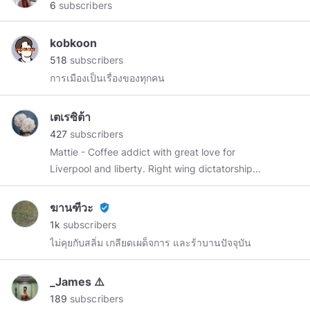
6
subscribers
kobkoon
518
subscribers
การเมืองเป็นเรื่องของทุกคน
เตเรซิต้า
427
subscribers
Mattie - Coffee addict with great love for
Liverpool and liberty. Right wing dictatorship
supporters label me as “a person who hates
their country” — ok, boomer. แหมด ตุ๊ดวอนนาบี
ฆานฑีวะ
verified_user
หัวรุนแรงผู้เสพติดกาแฟดีๆ เคยซึมเส้าเซลฟ์เอสตีม
1k
subscribers
ตกต่ำ อดีตเป็นเสื้อแดงท่ามกลางดงสลิ่ม ปัจจุบันเป็น
ไม่คุยกับสลิ่ม เกลียดเผด็จการ และร้าบานปัจจุบัน
ซ้ายทุนนิยมประมาณนึง โสดจีบได้ รักแรง เกลียด
แรง หาเงินใช้เองได้ ความฝันอันยิ่งใหญ่คือทำ step
_James ⚠️
forward และ three leg dog ได้สวยเหมือนหน้าตา
189
subscribers