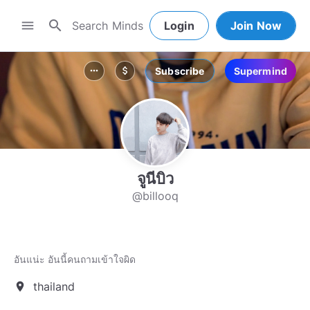
search
menu
Login
Join Now
Subscribe
Supermind
more_horiz
attach_money
จูนีบิว
@billooq
อันแน่ะ อันนี้คนถามเข้าใจผิด
thailand
location_on