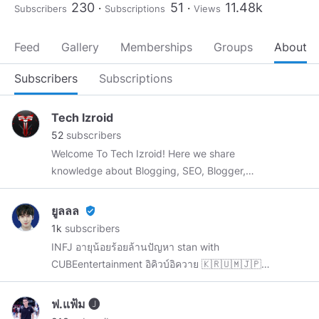
230
51
11.48k
Subscribers
Subscriptions
Views
Feed
Gallery
Memberships
Groups
About
Subscribers
Subscriptions
Tech Izroid
52
subscribers
Welcome To Tech Izroid! Here we share
knowledge about Blogging, SEO, Blogger,
Adsense Info, WordPress, Technology and
much more!
ยูลลล
verified_user
1k
subscribers
INFJ อายุน้อยร้อยล้านปัญหา stan with
CUBEentertainment อิคิวบ์อิควาย 🇰🇷🇺🇲🇯🇵
🇹🇼🇭🇰 //Since 13/05/63
#Thailand
ฟ.แฟ้ม 🅙