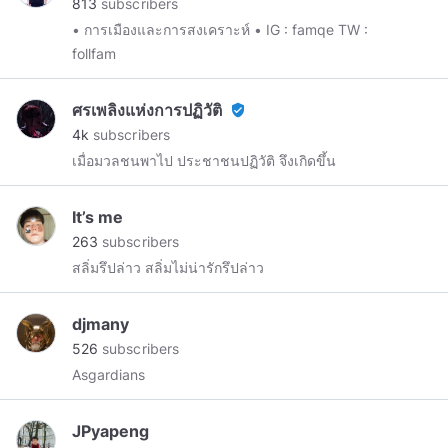
813
subscribers
• การเมืองและการสงเคราะห์ • IG : famqe TW :
follfam
ศรเพลิงแห่งการปฏิวัติ
verified_user
4k
subscribers
เมื่อมวลชนพาไป ประชาชนปฏิวัติ จึงเกิดขึ้น
It’s me
263
subscribers
สลิ่มรึปล่าว สลิ่มไม่น่ารักรึปล่าว
djmany
526
subscribers
Asgardians
JPyapeng