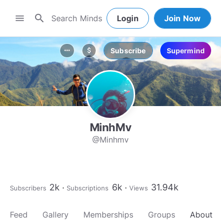
search
menu
Login
Join Now
Subscribe
Supermind
more_horiz
attach_money
MinhMv
@Minhmv
2k
6k
31.94k
Subscribers
Subscriptions
Views
Feed
Gallery
Memberships
Groups
About