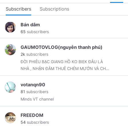
Subscribers
Subscriptions
Bán dâm
65
subscribers
GAUMOTOVLOG(nguyễn thanh phú)
2k
subscribers
ĐỜI PHIÊU BẠC GIANG HỒ KO BIEK ĐÂU LÀ
NHÀ , NHẬN ĐÂM THUÊ CHÉM MƯỚN VÀ CHỞ
GÁI ĐI CHƠI
votanqn90
81
subscribers
Minds VT channel
FREEDOM
54
subscribers