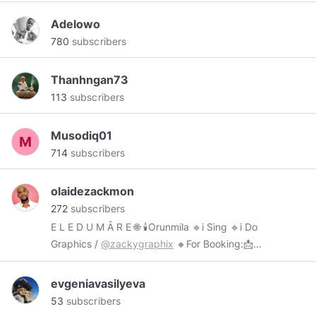
Adelowo
780
subscribers
Thanhngan73
113
subscribers
Musodiq01
714
subscribers
olaidezackmon
272
subscribers
E L E D U M Â R E 🌐 🕯Orunmila 🔹i Sing 🔹i Do
Graphics /
@zackygraphix
🔸For Booking:📩
olaidezackmon@gmail.com
#Eledumârevibes
/
#orunmilâ
evgeniavasilyeva
53
subscribers