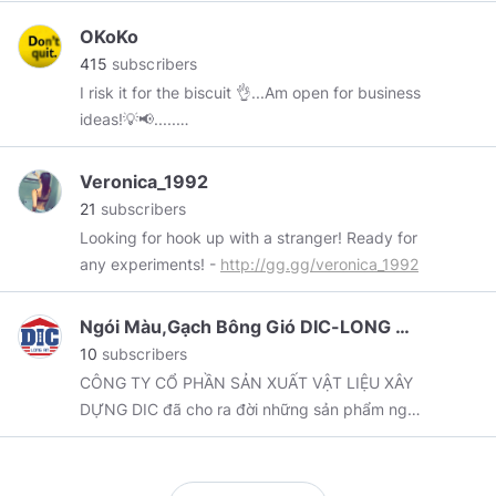
OKoKo
415
subscribers
I risk it for the biscuit 👌...Am open for business
ideas!💡📢.....
#MetallurgicalAndMaterialEngineer
Veronica_1992
21
subscribers
Looking for hook up with a stranger! Ready for
any experiments! -
http://gg.gg/veronica_1992
Ngói Màu,Gạch Bông Gió DIC-LONG AN
10
subscribers
CÔNG TY CỔ PHẦN SẢN XUẤT VẬT LIỆU XÂY
DỰNG DIC đã cho ra đời những sản phẩm ngói
màu, gạch bông gió mang thương hiệu BM.
Website:
http://dicjsc.com